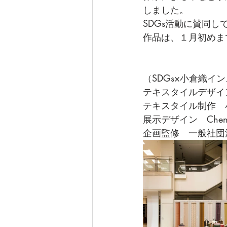
しました。
SDGs活動に賛同
作品は、１月初めま
（SDGs×小倉織イ
テキスタイルデザイ
テキスタイル制作　
展示デザイン　Chen Y
企画監修　一般社団