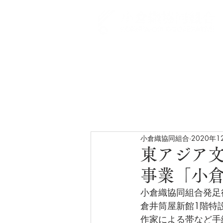
小倉織協同組合
2020年1
東アジア文
事業「小倉
小倉織協同組合発足後
倉井筒屋新館1階特
作家による帯など手