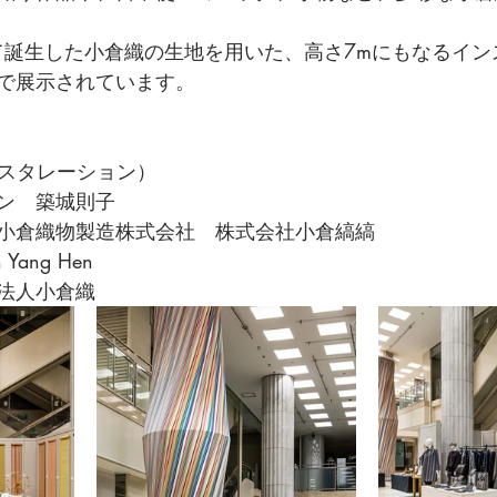
して誕生した小倉織の生地を用いた、高さ7mにもなるイ
で展示されています。
ンスタレーション）
ン　築城則子
小倉織物製造株式会社　株式会社小倉縞縞
ang Hen
法人小倉織