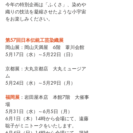
今年の特別企画は「ふくさ」、染めや
織りの技法を凝縮させたような小宇宙
をお楽しみください。
第57回日本伝統工芸染織展
岡山展：岡山天満屋　
6
階　葦川会館
5月17日（水）～5月22日（日）
京都展：大丸京都店
大丸ミュージア
ム
5月24日（水）～5月29日（月）
福岡展
：岩田屋本店　本館7階　大催事
場
5月31日（水）～6月5日（月）
6月1日（木）14時から会場にて、遠藤
聡子がミニトークをいたします。
6月4日（日）14時から会場にて、築城