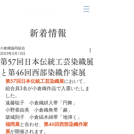
新着情報
小倉織協同組合
2023年5月12日
第57回日本伝統工芸染織展
と第46回西部染織作家展
第57回日本伝統工芸染織展
において、
組合員3名が小倉織作品で入選いたしま
した。
遠藤聡子　小倉織絣入帯「円舞」
小野亜由美　小倉織角帯「赭」
築城則子　小倉縞木綿帯「地弾く」
福岡展
と合わせ、
第46回西部染織作家
展
が開催されます。