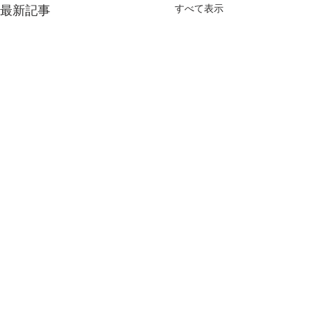
最新記事
すべて表示
第60回日本伝統工芸染織
第72回日本伝統
展と第49回西部染織作家
岡展
コメント
展
第60回日本伝統工芸染織展に
第72回日本伝統工
おいて、組合員2名が小倉織
地の巡回展を経て