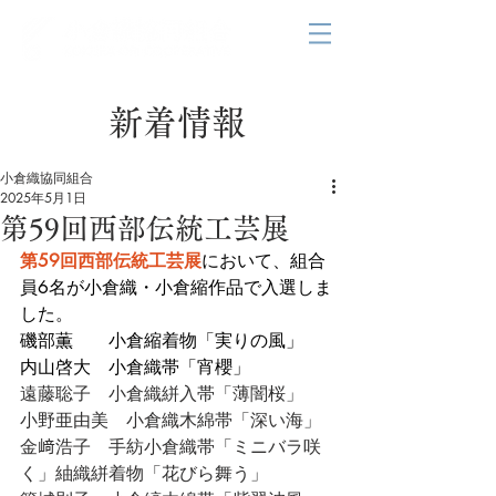
新着情報
小倉織協同組合
2025年5月1日
第59回西部伝統工芸展
第59回西部伝統工芸展
において、組合
員6名が小倉織・小倉縮作品で入選しま
した。
磯部薫　　小倉縮着物「実りの風」
内山啓大　小倉織帯「宵櫻」
遠藤聡子　小倉織絣入帯「薄闇桜」
小野亜由美　小倉織木綿帯「深い海」
金﨑浩子　手紡小倉織帯「ミニバラ咲
く」紬織絣着物「花びら舞う」