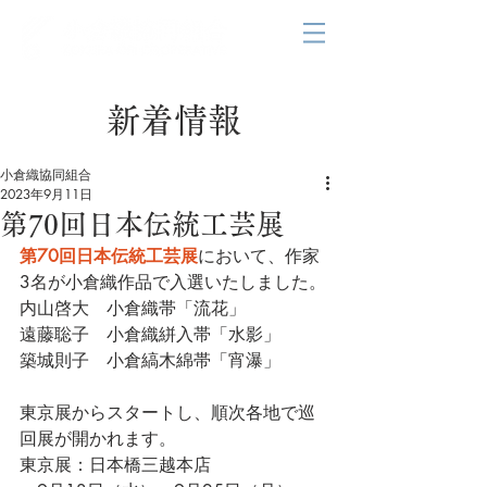
新着情報
小倉織協同組合
2023年9月11日
第70回日本伝統工芸展
第70回日本伝統工芸展
において、作家
3名が小倉織作品で入選いたしました。
内山啓大　小倉織帯「流花」
遠藤聡子　小倉織絣入帯「水影」
築城則子　小倉縞木綿帯「宵瀑」
東京展からスタートし、順次各地で巡
回展が開かれます。
東京展：日本橋三越本店