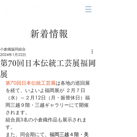
新着情報
小倉織協同組合
2024年1月22日
第70回日本伝統工芸展福岡
展
第70回日本伝統工芸展
は各地の巡回展
を経て、いよいよ福岡展が ２月７日
（水）～２月12日（月・振替休日）福
岡三越９階・三越ギャラリーにて開催
されます。
組合員3名の小倉織作品も展示されま
す。
また、同会期にて
、福岡三越４階・美